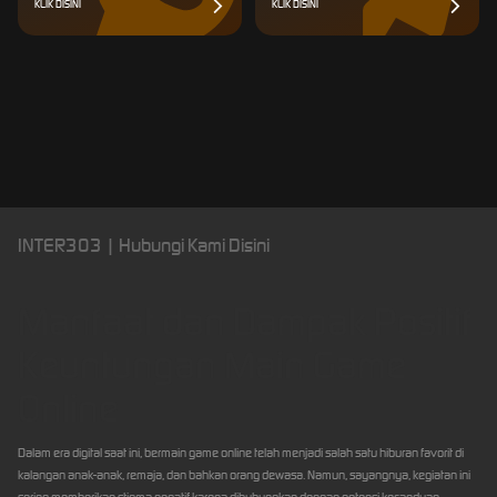
KLIK DISINI
KLIK DISINI
INTER303 | Hubungi Kami Disini
Manfaat dan Dampak Positif
Keuntungan Main Game
Online
Dalam era digital saat ini, bermain game online telah menjadi salah satu hiburan favorit di
kalangan anak-anak, remaja, dan bahkan orang dewasa. Namun, sayangnya, kegiatan ini