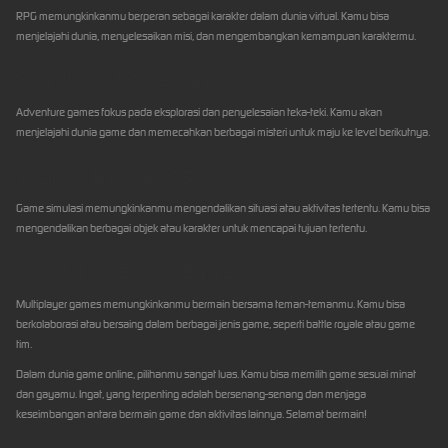
RPG memungkinkanmu berperan sebagai karakter dalam dunia virtual. Kamu bisa
menjelajahi dunia, menyelesaikan misi, dan mengembangkan kemampuan karaktermu.
8. Adventure Games
Adventure games fokus pada eksplorasi dan penyelesaian teka-teki. Kamu akan
menjelajahi dunia game dan memecahkan berbagai misteri untuk maju ke level berikutnya.
9. Simulasi Games
Game simulasi memungkinkanmu mengendalikan situasi atau aktivitas tertentu. Kamu bisa
mengendalikan berbagai objek atau karakter untuk mencapai tujuan tertentu.
10. Multiplayer Games
Multiplayer games memungkinkanmu bermain bersama teman-temanmu. Kamu bisa
berkolaborasi atau bersaing dalam berbagai jenis game, seperti battle royale atau game
tim.
Dalam dunia game online, pilihanmu sangat luas. Kamu bisa memilih game sesuai minat
dan gayamu. Ingat, yang terpenting adalah bersenang-senang dan menjaga
keseimbangan antara bermain game dan aktivitas lainnya. Selamat bermain!