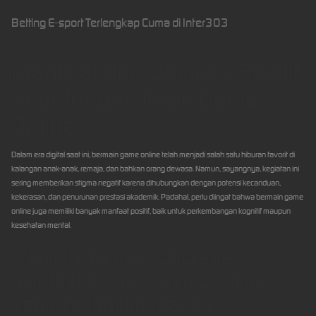
Betting E-sport Terlengkap Cuma di Inter303
Manfaat dan Dampak Positif
Keuntungan Main Game
Online
Dalam era digital saat ini, bermain game online telah menjadi salah satu hiburan favorit di
kalangan anak-anak, remaja, dan bahkan orang dewasa. Namun, sayangnya, kegiatan ini
sering memberikan stigma negatif karena dihubungkan dengan potensi kecanduan,
kekerasan, dan penurunan prestasi akademik. Padahal, perlu diingat bahwa bermain game
online juga memiliki banyak manfaat positif, baik untuk perkembangan kognitif maupun
kesehatan mental.
Mari kita bahas beberapa
manfaat bermain game online
yang sering terlupakan: