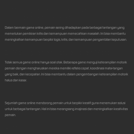
1. Meningkatkan Kemampuan Berpikir dan
Memecahkan Masalah
Dalam bermain game online, pemain sering dihadapkan pada berbagai tantangan yang
memerlukan pemikiran kritis dan kemampuan memecahkan masalah. Ini bisa membantu
meningkatkan kemampuan berpikir logis, kritis, dan kemampuan pengambilan keputusan.
2. Meningkatkan Keterampilan Motorik
Tidak semua game online hanya soal otak. Beberapa game menguji keterampilan motorik
pemain dengan mengharuskan mereka memiliki refleks cepat, koordinasi mata-tangan
yang baik, dan kecepatan. Ini bisa membantu dalam pengembangan keterampilan motorik
halus dan kasar.
3. Meningkatkan Kreativitas
Sejumlah game online mendorong pemain untuk berpikir kreatif guna menemukan solusi
untuk berbagai tantangan. Hal ini bisa merangsang imajinasi dan meningkatkan kreativitas
pemain.
4. Meningkatkan Kemampuan Sosial