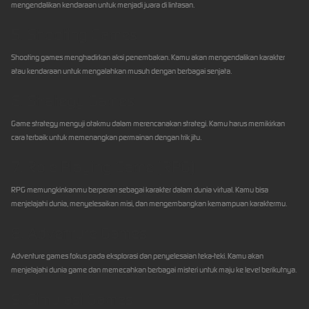
mengendalikan kendaraan untuk menjadi juara di lintasan.
5. Shooting Games
Shooting games menghadirkan aksi penembakan. Kamu akan mengendalikan karakter
atau kendaraan untuk mengalahkan musuh dengan berbagai senjata.
6. Strategy Games
Game strategy menguji otakmu dalam merencanakan strategi. Kamu harus memikirkan
cara terbaik untuk memenangkan permainan dengan trik jitu.
7. Role Playing Game (RPG)
RPG memungkinkanmu berperan sebagai karakter dalam dunia virtual. Kamu bisa
menjelajahi dunia, menyelesaikan misi, dan mengembangkan kemampuan karaktermu.
8. Adventure Games
Adventure games fokus pada eksplorasi dan penyelesaian teka-teki. Kamu akan
menjelajahi dunia game dan memecahkan berbagai misteri untuk maju ke level berikutnya.
9. Simulasi Games