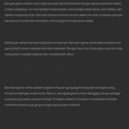
Banyak game online memungkinkan pemain berinteraksi dengan sesama pemain dalam
mode multiplayer. Ini menciptakan kesempatan untuk belajar kerja sama, komunikasi, dan
bahkan kepemimpinan. Bermain bersama teman-teman dalam tim atau melawan pemain
dari seluruh dunia bisa membantu membangun kemampuan sosial.
5. Melepas Stress
Kehidupan sehari-hari sering kali penuh tekanan. Bermain game online bisa menjadi cara
yang efektif untuk melepas stres dan relaksasi. Dengan terjun ke dunia game, pemain bisa
melupakan masalah sejenak dan merasa lebih rileks.
Manfaat Main Game Online yang
Jarang Diketahui
Bermain game online adalah kegiatan hiburan yang digandrungi oleh banyak orang,
terutama kalangan anak muda. Namun, seringkali game online dianggap hanya sebagai
buang-buang waktu tanpa manfaat. Di dalam artikel ini, kita akan membahas manfaat-
manfaat tersembunyi yang mungkin jarang kamu ketahui.
1. Meningkatkan Keterampilan Motorik
Halus