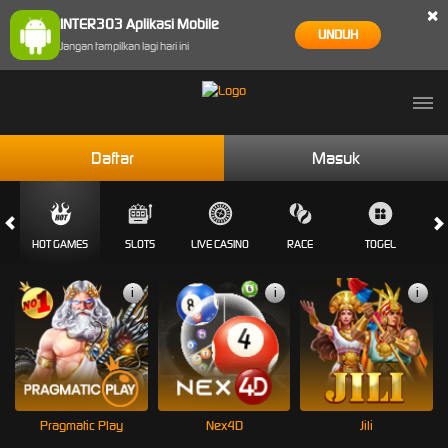
×
INTER303 Aplikasi Mobile
UNDUH
Jangan tampilkan lagi hari ini
Daftar
Masuk
HOT GAMES
SLOTS
LIVE CASINO
RACE
TOGEL
OL
i
i
i
Pragmatic Play
Nex4D
Jili