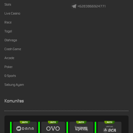
Slots
+6283866924771
Live Casino
Race
Togel
Olahraga
Crash Game
Arcade
Poker
E-Sports
Sabung Ayam
Komunitas