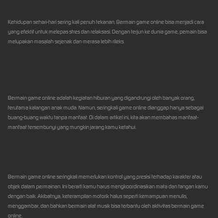
5. Melepas Stress
Kehidupan sehari-hari sering kali penuh tekanan. Bermain game online bisa menjadi cara
yang efektif untuk melepas stres dan relaksasi. Dengan terjun ke dunia game, pemain bisa
melupakan masalah sejenak dan merasa lebih rileks.
Manfaat Main Game Online yang
Jarang Diketahui
Bermain game online adalah kegiatan hiburan yang digandrungi oleh banyak orang,
terutama kalangan anak muda. Namun, seringkali game online dianggap hanya sebagai
buang-buang waktu tanpa manfaat. Di dalam artikel ini, kita akan membahas manfaat-
manfaat tersembunyi yang mungkin jarang kamu ketahui.
1. Meningkatkan Keterampilan Motorik
Halus
Bermain game online seringkali memerlukan kontrol yang presisi terhadap karakter atau
objek dalam permainan. Ini berarti kamu harus mengkoordinasikan mata dan tangan kamu
dengan baik. Akibatnya, keterampilan motorik halus seperti kemampuan menulis,
menggambar, dan bahkan bermain alat musik bisa terbantu oleh aktivitas bermain game
online.