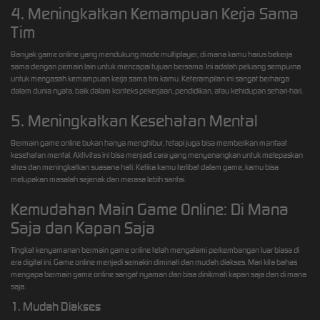
4. Meningkatkan Kemampuan Kerja Sama
Tim
Banyak game online yang mendukung mode multiplayer, di mana kamu harus bekerja
sama dengan pemain lain untuk mencapai tujuan bersama. Ini adalah peluang sempurna
untuk mengasah kemampuan kerja sama tim kamu. Keterampilan ini sangat berharga
dalam dunia nyata, baik dalam konteks pekerjaan, pendidikan, atau kehidupan sehari-hari.
5. Meningkatkan Kesehatan Mental
Bermain game online bukan hanya menghibur, tetapi juga bisa memberikan manfaat
kesehatan mental. Aktivitas ini bisa menjadi cara yang menyenangkan untuk melepaskan
stres dan meningkatkan suasana hati. Ketika kamu terlibat dalam game, kamu bisa
melupakan masalah sejenak dan merasa lebih santai.
Kemudahan Main Game Online: Di Mana
Saja dan Kapan Saja
Tingkat kenyamanan bermain game online telah mengalami perkembangan luar biasa di
era digital ini. Game online menjadi semakin diminati dan mudah diakses. Mari kita bahas
mengapa bermain game online sangat nyaman dan bisa dinikmati kapan saja dan di mana
saja.
1. Mudah Diakses