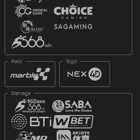
Race
Togel
Olahraga