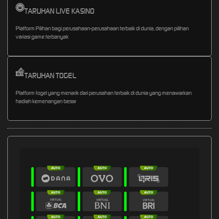
TARUHAN LIVE KASINO
Platform Pilihan bagi perusahaan-perusahaan terbaik di dunia, dengan pilihan
variasi game terbanyak
TARUHAN TOGEL
Platform togel yang menarik dari perusahan terbaik di dunia yang menawarkan
hadiah kemenangan besar