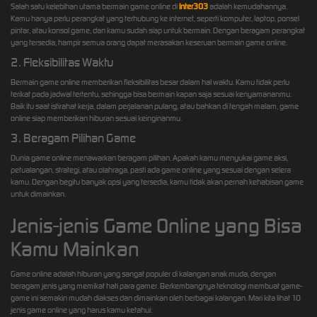
Salah satu kelebihan utama bermain game online di
Inter303
adalah kemudahannya.
Kamu hanya perlu perangkat yang terhubung ke internet, seperti komputer, laptop, ponsel
pintar, atau konsol game, dan kamu sudah siap untuk bermain. Dengan beragam perangkat
yang tersedia, hampir semua orang dapat merasakan keseruan bermain game online.
2. Fleksibilitas Waktu
Bermain game online memberikan fleksibilitas besar dalam hal waktu. Kamu tidak perlu
terikat pada jadwal tertentu, sehingga bisa bermain kapan saja sesuai kenyamananmu.
Baik itu saat istirahat kerja, dalam perjalanan pulang, atau bahkan di tengah malam, game
online siap memberikan hiburan sesuai keinginanmu.
3. Beragam Pilihan Game
Dunia game online menawarkan beragam pilihan. Apakah kamu menyukai game aksi,
petualangan, strategi, atau olahraga, pasti ada game online yang sesuai dengan selera
kamu. Dengan begitu banyak opsi yang tersedia, kamu tidak akan pernah kehabisan game
untuk dimainkan.
Jenis-jenis Game Online yang Bisa
Kamu Mainkan
Game online adalah hiburan yang sangat populer di kalangan anak muda, dengan
beragam jenis yang memikat hati para gamer. Berkembangnya teknologi membuat game-
game ini semakin mudah diakses dan dimainkan oleh berbagai kalangan. Mari kita lihat 10
jenis game online yang harus kamu ketahui: