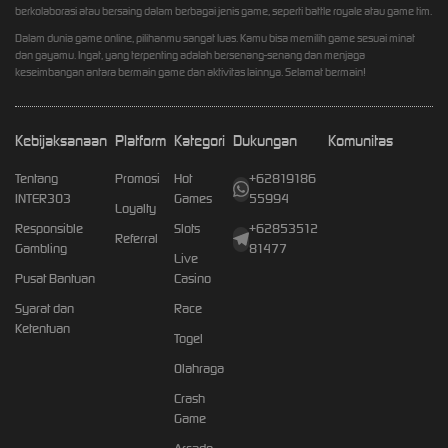
berkolaborasi atau bersaing dalam berbagai jenis game, seperti battle royale atau game tim.
Dalam dunia game online, pilihanmu sangat luas. Kamu bisa memilih game sesuai minat
dan gayamu. Ingat, yang terpenting adalah bersenang-senang dan menjaga
keseimbangan antara bermain game dan aktivitas lainnya. Selamat bermain!
Kebijaksanaan
Platform
Kategori
Dukungan
Komunitas
Tentang
Promosi
Hot
+62819186
INTER303
Games
55994
Loyalty
Responsible
Slots
+62853512
Referral
Gambling
81477
Live
Pusat Bantuan
Casino
Syarat dan
Race
Ketentuan
Togel
Olahraga
Crash
Game