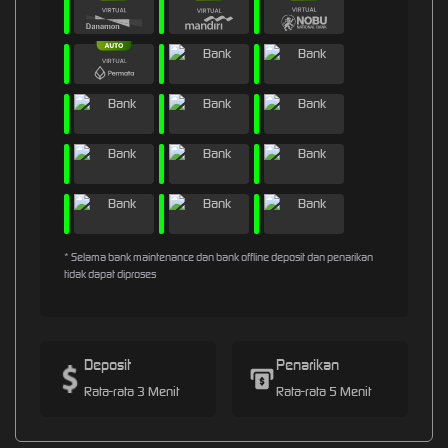
* Selama bank maintenance dan bank offline deposit dan penarikan
tidak dapat diproses
Deposit
Penarikan
Rata-rata 3 Menit
Rata-rata 5 Menit