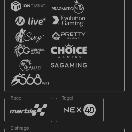
Race
Togel
Olahraga