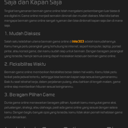
Saja dan Kapan Saja
Tingkat kenyamanan bermain game online telah mengalami perkembangan luar biasa di
era digital ini. Game online menjadi semakin diminati dan mudah diakses. Mari kita bahas
mengapa bermain game online sangat nyaman dan bisa dinikmati kapan saja dan di mana
saja.
1. Mudah Diakses
Salah satu kelebihan utama bermain game online di
Inter303
adalah kemudahannya.
Kamu hanya perlu perangkat yang terhubung ke internet, seperti komputer, laptop, ponsel
pintar, atau konsol game, dan kamu sudah siap untuk bermain. Dengan beragam perangkat
yang tersedia, hampir semua orang dapat merasakan keseruan bermain game online.
2. Fleksibilitas Waktu
Bermain game online memberikan fleksibilitas besar dalam hal waktu. Kamu tidak perlu
terikat pada jadwal tertentu, sehingga bisa bermain kapan saja sesuai kenyamananmu.
Baik itu saat istirahat kerja, dalam perjalanan pulang, atau bahkan di tengah malam, game
online siap memberikan hiburan sesuai keinginanmu.
3. Beragam Pilihan Game
Dunia game online menawarkan beragam pilihan. Apakah kamu menyukai game aksi,
petualangan, strategi, atau olahraga, pasti ada game online yang sesuai dengan selera
kamu. Dengan begitu banyak opsi yang tersedia, kamu tidak akan pernah kehabisan game
untuk dimainkan.