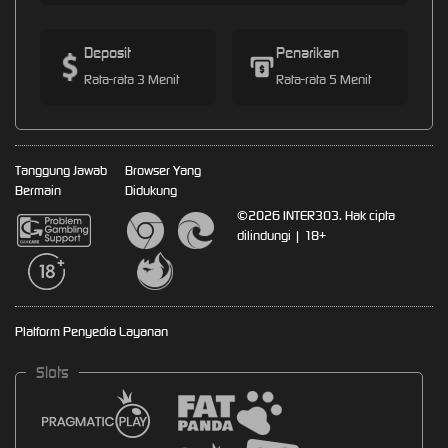
Deposit
Penarikan
Rata-rata 3 Menit
Rata-rata 5 Menit
Tanggung Jawab
Browser Yang
Bermain
Didukung
©2026 INTER303. Hak cipta
dilindungi | 18+
Platform Penyedia Layanan
Slots