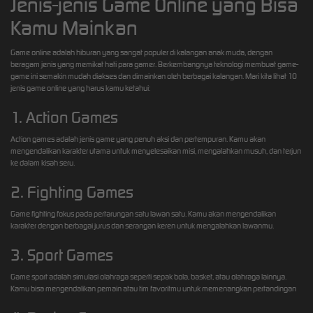
Jenis-jenis Game Online yang Bisa
Kamu Mainkan
Game online adalah hiburan yang sangat populer di kalangan anak muda, dengan
beragam jenis yang memikat hati para gamer. Berkembangnya teknologi membuat game-
game ini semakin mudah diakses dan dimainkan oleh berbagai kalangan. Mari kita lihat 10
jenis game online yang harus kamu ketahui:
1. Action Games
Action games adalah jenis game yang penuh aksi dan pertempuran. Kamu akan
mengendalikan karakter utama untuk menyelesaikan misi, mengalahkan musuh, dan terjun
ke dalam kisah seru.
2. Fighting Games
Game fighting fokus pada pertarungan satu lawan satu. Kamu akan mengendalikan
karakter dengan berbagai jurus dan serangan keren untuk mengalahkan lawanmu.
3. Sport Games
Game sport adalah simulasi olahraga seperti sepak bola, basket, atau olahraga lainnya.
Kamu bisa mengendalikan pemain atau tim favoritmu untuk memenangkan pertandingan