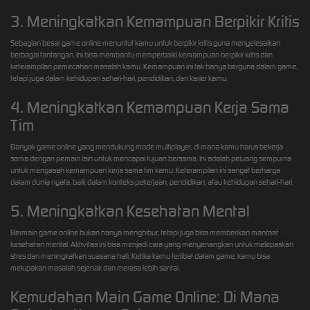
3. Meningkatkan Kemampuan Berpikir Kritis
Sebagian besar game online menuntut kamu untuk berpikir kritis guna menyelesaikan
berbagai tantangan. Ini bisa membantu memperbaiki kemampuan berpikir kritis dan
keterampilan pemecahan masalah kamu. Kemampuan ini tak hanya berguna dalam game,
tetapi juga dalam kehidupan sehari-hari, pendidikan, dan karier kamu.
4. Meningkatkan Kemampuan Kerja Sama
Tim
Banyak game online yang mendukung mode multiplayer, di mana kamu harus bekerja
sama dengan pemain lain untuk mencapai tujuan bersama. Ini adalah peluang sempurna
untuk mengasah kemampuan kerja sama tim kamu. Keterampilan ini sangat berharga
dalam dunia nyata, baik dalam konteks pekerjaan, pendidikan, atau kehidupan sehari-hari.
5. Meningkatkan Kesehatan Mental
Bermain game online bukan hanya menghibur, tetapi juga bisa memberikan manfaat
kesehatan mental. Aktivitas ini bisa menjadi cara yang menyenangkan untuk melepaskan
stres dan meningkatkan suasana hati. Ketika kamu terlibat dalam game, kamu bisa
melupakan masalah sejenak dan merasa lebih santai.
Kemudahan Main Game Online: Di Mana