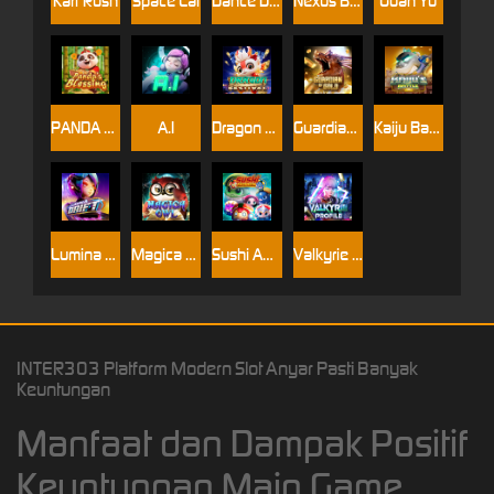
Kart Rush
Space Cat
Dance Dance Dance
Nexus Blade
Guan Yu
PANDA BLESSING
A.I
Dragon Festive
Guardian of Gold
Kaiju Battle
Lumina Drift
Magica Owl
Sushi Avenger
Valkyrie Profile
INTER303 Platform Modern Slot Anyar Pasti Banyak
Keuntungan
Manfaat dan Dampak Positif
Keuntungan Main Game