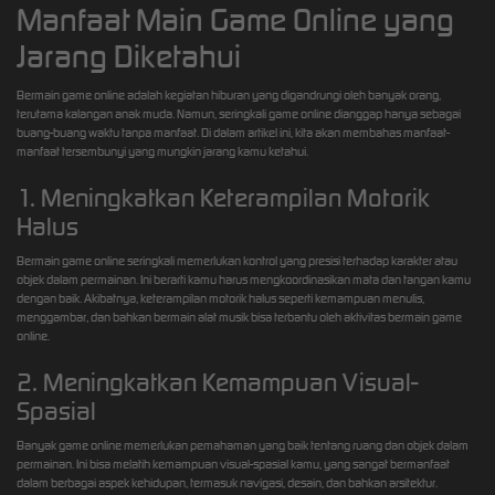
Manfaat Main Game Online yang
Jarang Diketahui
Bermain game online adalah kegiatan hiburan yang digandrungi oleh banyak orang,
terutama kalangan anak muda. Namun, seringkali game online dianggap hanya sebagai
buang-buang waktu tanpa manfaat. Di dalam artikel ini, kita akan membahas manfaat-
manfaat tersembunyi yang mungkin jarang kamu ketahui.
1. Meningkatkan Keterampilan Motorik
Halus
Bermain game online seringkali memerlukan kontrol yang presisi terhadap karakter atau
objek dalam permainan. Ini berarti kamu harus mengkoordinasikan mata dan tangan kamu
dengan baik. Akibatnya, keterampilan motorik halus seperti kemampuan menulis,
menggambar, dan bahkan bermain alat musik bisa terbantu oleh aktivitas bermain game
online.
2. Meningkatkan Kemampuan Visual-
Spasial
Banyak game online memerlukan pemahaman yang baik tentang ruang dan objek dalam
permainan. Ini bisa melatih kemampuan visual-spasial kamu, yang sangat bermanfaat
dalam berbagai aspek kehidupan, termasuk navigasi, desain, dan bahkan arsitektur.