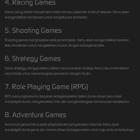
4. Racing Games
Game racing adalah tempat kamu bisa memacu adrenalin di sirkuit balapan. Kamu akan
mengendalikan kendaraan untuk menjadi juara di lintasan.
5. Shooting Games
Shooting games menghadirkan aksi penembakan. Kamu akan mengendalikan karakter
atau kendaraan untuk mengalahkan musuh dengan berbagai senjata.
6. Strategy Games
Game strategy menguji otakmu dalam merencanakan strategi. Kamu harus memikirkan
cara terbaik untuk memenangkan permainan dengan trik jitu.
7. Role Playing Game (RPG)
RPG memungkinkanmu berperan sebagai karakter dalam dunia virtual. Kamu bisa
menjelajahi dunia, menyelesaikan misi, dan mengembangkan kemampuan karaktermu.
8. Adventure Games
Adventure games fokus pada eksplorasi dan penyelesaian teka-teki. Kamu akan
menjelajahi dunia game dan memecahkan berbagai misteri untuk maju ke level berikutnya.