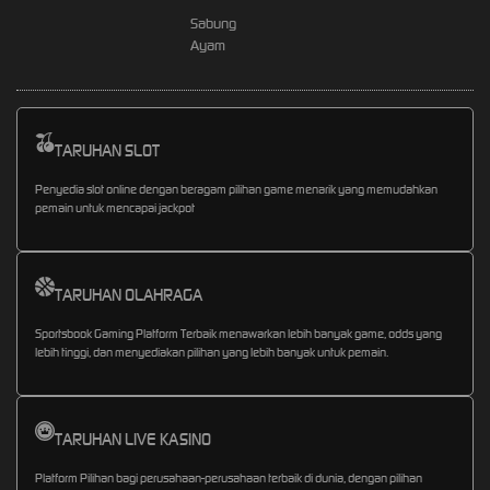
Sabung
Ayam
TARUHAN SLOT
Penyedia slot online dengan beragam pilihan game menarik yang memudahkan
pemain untuk mencapai jackpot
TARUHAN OLAHRAGA
Sportsbook Gaming Platform Terbaik menawarkan lebih banyak game, odds yang
lebih tinggi, dan menyediakan pilihan yang lebih banyak untuk pemain.
TARUHAN LIVE KASINO
Platform Pilihan bagi perusahaan-perusahaan terbaik di dunia, dengan pilihan