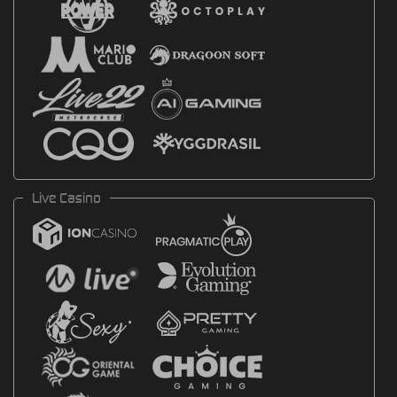
Live Casino