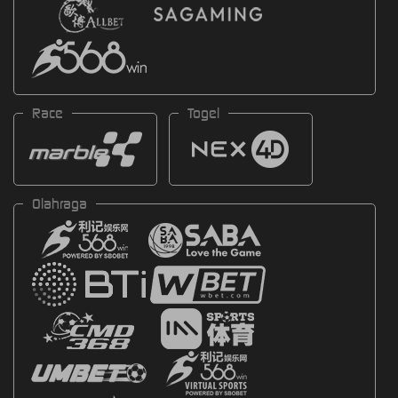
Race
Togel
Olahraga