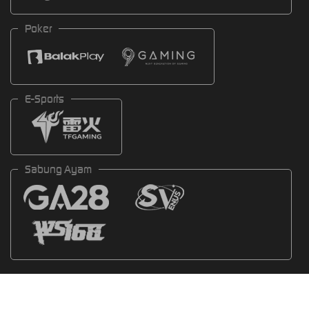
Poker
E-Sports
Sabung Ayam