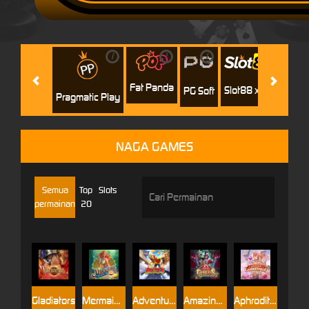
i
i
i
i
i
Facha
Fat Panda
Slot88 x PP
PG Soft
Pragmatic Play
NAGA GAMES
Semua
Top
Slots
permainan
20
Gladiators
Mermaid's Treasure
Adventures Of Caramelo
Amazing Circus
Aphrodite - Goddess of Love