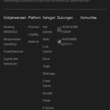
keseimbangan antara bermain game dan aktivitas lainnya. Selamat bermain!
Kebijaksanaan
Platform
Kategori
Dukungan
Komunitas
Tentang
Promosi
Hot
+62819186
INTER303
Games
55994
Loyalty
Responsible
Slots
+6283866
Referral
Gambling
924771
Live
Pusat Bantuan
Casino
Syarat dan
Race
Ketentuan
Togel
Olahraga
Crash
Game
Arcade
Poker
E-Sports