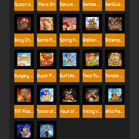
Queen of Aztec
Rave On
Sakura Neko
Samba Fiesta
SanGuo - The Brotherhood
Sexy Christmas Sirens
Spirits Fiesta
Spring Harvest
Stallion Princess
Steampunk Reloaded
Surgary bonanza
Super Phoenix
Surf Monkey
Taco Truck Delight
Temple of Gods
TNT Fiesta
Tower of Riches
Vault of Riches
Viking Valor
Wild Fish Hunter