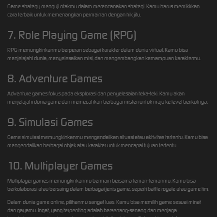
Game strategy menguji otakmu dalam merencanakan strategi. Kamu harus memikirkan
cara terbaik untuk memenangkan permainan dengan trik jitu.
7. Role Playing Game (RPG)
RPG memungkinkanmu berperan sebagai karakter dalam dunia virtual. Kamu bisa
menjelajahi dunia, menyelesaikan misi, dan mengembangkan kemampuan karaktermu.
8. Adventure Games
Adventure games fokus pada eksplorasi dan penyelesaian teka-teki. Kamu akan
menjelajahi dunia game dan memecahkan berbagai misteri untuk maju ke level berikutnya.
9. Simulasi Games
Game simulasi memungkinkanmu mengendalikan situasi atau aktivitas tertentu. Kamu bisa
mengendalikan berbagai objek atau karakter untuk mencapai tujuan tertentu.
10. Multiplayer Games
Multiplayer games memungkinkanmu bermain bersama teman-temanmu. Kamu bisa
berkolaborasi atau bersaing dalam berbagai jenis game, seperti battle royale atau game tim.
Dalam dunia game online, pilihanmu sangat luas. Kamu bisa memilih game sesuai minat
dan gayamu. Ingat, yang terpenting adalah bersenang-senang dan menjaga