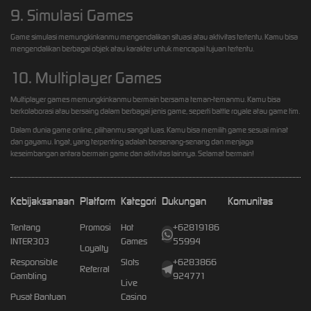
9. Simulasi Games
Game simulasi memungkinkanmu mengendalikan situasi atau aktivitas tertentu. Kamu bisa
mengendalikan berbagai objek atau karakter untuk mencapai tujuan tertentu.
10. Multiplayer Games
Multiplayer games memungkinkanmu bermain bersama teman-temanmu. Kamu bisa
berkolaborasi atau bersaing dalam berbagai jenis game, seperti battle royale atau game tim.
Dalam dunia game online, pilihanmu sangat luas. Kamu bisa memilih game sesuai minat
dan gayamu. Ingat, yang terpenting adalah bersenang-senang dan menjaga
keseimbangan antara bermain game dan aktivitas lainnya. Selamat bermain!
Kebijaksanaan
Platform
Kategori
Dukungan
Komunitas
Tentang
Promosi
Hot
+62819186
INTER303
Games
55994
Loyalty
Responsible
Slots
+6283866
Referral
Gambling
924771
Live
Pusat Bantuan
Casino