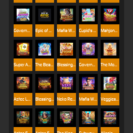
Government Disco
Epic of Aztec
Mafia Ways
Cupid's Garden
Mahjong of the Phoenix
Super Ace X
The Beat of Olympus 1000
Blessing of the Tiger
Government Joke
The Monkey King
Aztec Legend
Blessing of the Dragon
Neko Reborn
Mafia Ways II : Metro Haven Heist
Veggies Bonanza