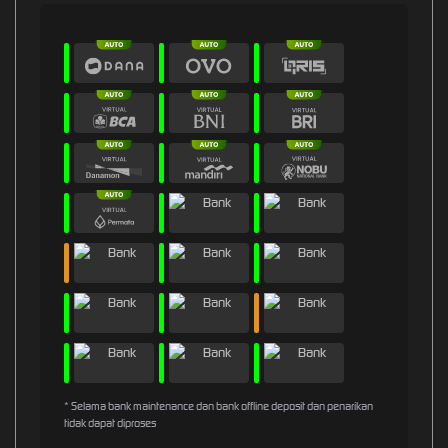
* Selama bank maintenance dan bank offline deposit dan penarikan
tidak dapat diproses