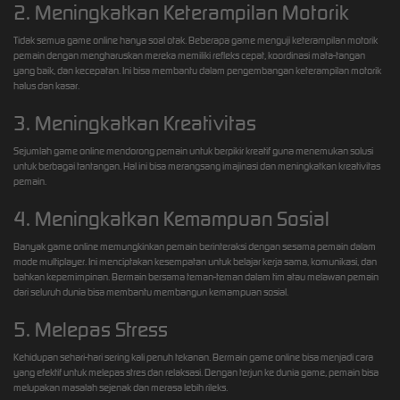
2. Meningkatkan Keterampilan Motorik
Tidak semua game online hanya soal otak. Beberapa game menguji keterampilan motorik
pemain dengan mengharuskan mereka memiliki refleks cepat, koordinasi mata-tangan
yang baik, dan kecepatan. Ini bisa membantu dalam pengembangan keterampilan motorik
halus dan kasar.
3. Meningkatkan Kreativitas
Sejumlah game online mendorong pemain untuk berpikir kreatif guna menemukan solusi
untuk berbagai tantangan. Hal ini bisa merangsang imajinasi dan meningkatkan kreativitas
pemain.
4. Meningkatkan Kemampuan Sosial
Banyak game online memungkinkan pemain berinteraksi dengan sesama pemain dalam
mode multiplayer. Ini menciptakan kesempatan untuk belajar kerja sama, komunikasi, dan
bahkan kepemimpinan. Bermain bersama teman-teman dalam tim atau melawan pemain
dari seluruh dunia bisa membantu membangun kemampuan sosial.
5. Melepas Stress
Kehidupan sehari-hari sering kali penuh tekanan. Bermain game online bisa menjadi cara
yang efektif untuk melepas stres dan relaksasi. Dengan terjun ke dunia game, pemain bisa
melupakan masalah sejenak dan merasa lebih rileks.