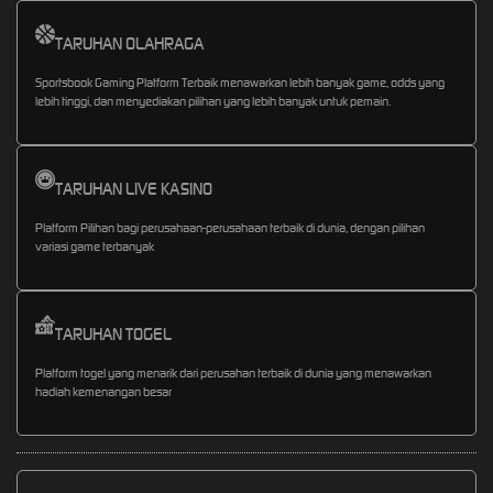
TARUHAN OLAHRAGA
Sportsbook Gaming Platform Terbaik menawarkan lebih banyak game, odds yang
lebih tinggi, dan menyediakan pilihan yang lebih banyak untuk pemain.
TARUHAN LIVE KASINO
Platform Pilihan bagi perusahaan-perusahaan terbaik di dunia, dengan pilihan
variasi game terbanyak
TARUHAN TOGEL
Platform togel yang menarik dari perusahan terbaik di dunia yang menawarkan
hadiah kemenangan besar