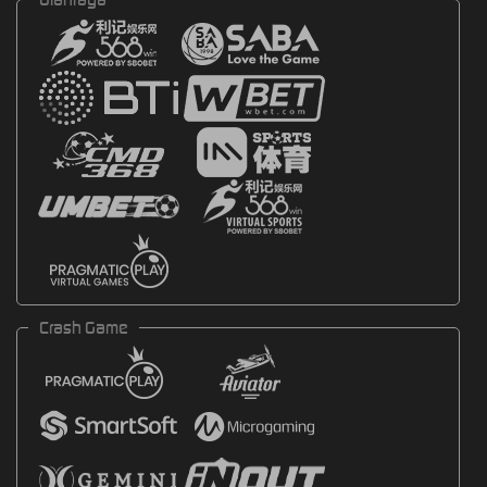
Crash Game