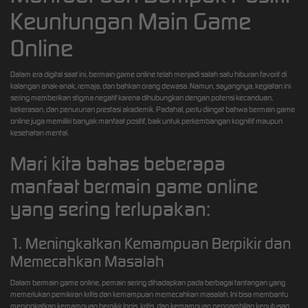
Keuntungan Main Game
Online
Dalam era digital saat ini, bermain game online telah menjadi salah satu hiburan favorit di
kalangan anak-anak, remaja, dan bahkan orang dewasa. Namun, sayangnya, kegiatan ini
sering memberikan stigma negatif karena dihubungkan dengan potensi kecanduan,
kekerasan, dan penurunan prestasi akademik. Padahal, perlu diingat bahwa bermain game
online juga memiliki banyak manfaat positif, baik untuk perkembangan kognitif maupun
kesehatan mental.
Mari kita bahas beberapa
manfaat bermain game online
yang sering terlupakan:
1. Meningkatkan Kemampuan Berpikir dan
Memecahkan Masalah
Dalam bermain game online, pemain sering dihadapkan pada berbagai tantangan yang
memerlukan pemikiran kritis dan kemampuan memecahkan masalah. Ini bisa membantu
meningkatkan kemampuan berpikir logis, kritis, dan kemampuan pengambilan keputusan.