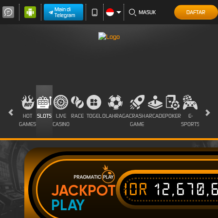
Main di
MASUK
DAFTAR
Telegram
HOT
SLOTS
LIVE
RACE
TOGEL
OLAHRAGA
CRASH
ARCADE
POKER
E-
SABUN
GAMES
CASINO
GAME
SPORTS
AYAM
IDR
12,670,
JACKPOT
PLAY