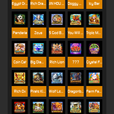
Egypt Oracle
Rich Dragon
JIN HOU YE
Doggy Wealth
Icy Bar
Pandaria
Zeus
5 God Beast
You Will Win
Triple Monkey
Coin Cat
Big Diamond
Rich Lion
777
Crystal Fruits
Rich Ox
Pirate King
Wolf Legend
Dragonburst
Farm Family