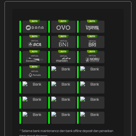
* Selama bank maintenance dan bank offline deposit dan penarikan