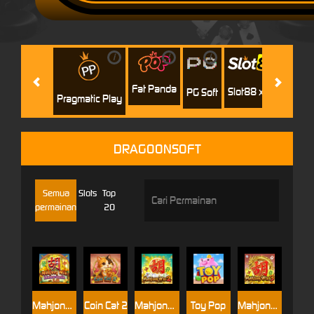
i
i
i
i
i
Facha
Fat Panda
Slot88 x PP
PG Soft
Pragmatic Play
DRAGOONSOFT
Semua
Slots
Top
permainan
20
Mahjong Win
Coin Cat 2
Mahjong Win 2
Toy Pop
Mahjong Win 3