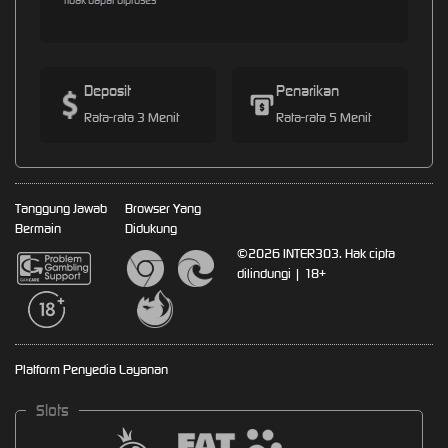
tidak dapat diproses
Deposit
Penarikan
Rata-rata 3 Menit
Rata-rata 5 Menit
Tanggung Jawab
Browser Yang
Bermain
Didukung
©2026 INTER303. Hak cipta
dilindungi | 18+
Platform Penyedia Layanan
Slots