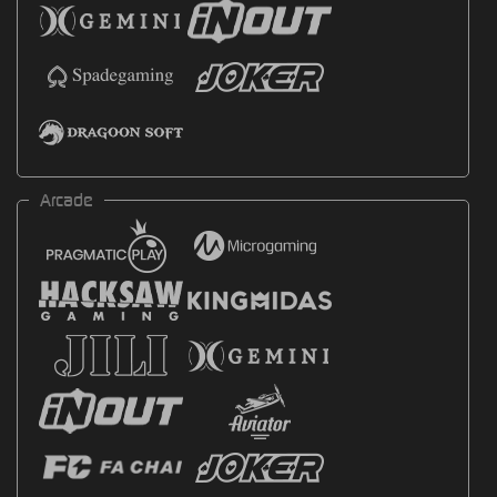
Arcade