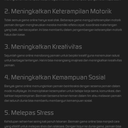
2. Meningkatkan Keterampilan Motorik
Tidak semua game online hanya soal otak. Beberapa game menguji keterampilan motorik
pemain dengan mengharuskan mereka memiliki refleks cepat, koordinasi mata-tangan
yang baik, dan kecepatan. Ini bisa membantu dalam pengembangan keterampilan motorik
halus dan kasar.
3. Meningkatkan Kreativitas
Sejumlah game online mendorong pemain untuk berpikir kreatif guna menemukan solusi
untuk berbagai tantangan. Hal ini bisa merangsang imajinasi dan meningkatkan kreativitas
pemain.
4. Meningkatkan Kemampuan Sosial
Banyak game online memungkinkan pemain berinteraksi dengan sesama pemain dalam
mode multiplayer. Ini menciptakan kesempatan untuk belajar kerja sama, komunikasi, dan
bahkan kepemimpinan. Bermain bersama teman-teman dalam tim atau melawan pemain
dari seluruh dunia bisa membantu membangun kemampuan sosial.
5. Melepas Stress
Kehidupan sehari-hari sering kali penuh tekanan. Bermain game online bisa menjadi cara
yang efektif untuk melepas stres dan relaksasi. Dengan terjun ke dunia game, pemain bisa