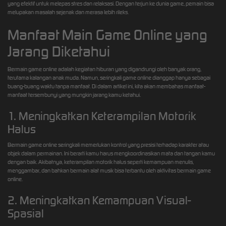
yang efektif untuk melepas stres dan relaksasi. Dengan terjun ke dunia game, pemain bisa
melupakan masalah sejenak dan merasa lebih rileks.
Manfaat Main Game Online yang
Jarang Diketahui
Bermain game online adalah kegiatan hiburan yang digandrungi oleh banyak orang,
terutama kalangan anak muda. Namun, seringkali game online dianggap hanya sebagai
buang-buang waktu tanpa manfaat. Di dalam artikel ini, kita akan membahas manfaat-
manfaat tersembunyi yang mungkin jarang kamu ketahui.
1. Meningkatkan Keterampilan Motorik
Halus
Bermain game online seringkali memerlukan kontrol yang presisi terhadap karakter atau
objek dalam permainan. Ini berarti kamu harus mengkoordinasikan mata dan tangan kamu
dengan baik. Akibatnya, keterampilan motorik halus seperti kemampuan menulis,
menggambar, dan bahkan bermain alat musik bisa terbantu oleh aktivitas bermain game
online.
2. Meningkatkan Kemampuan Visual-
Spasial