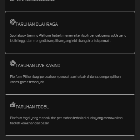
TARUHAN OLAHRAGA
Sportsbook Gaming Platform Terbaik menawarkan lebih banyak game, odds yang
lebih tinggi, dan menyediakan pilihan yang lebih banyak untuk pemain.
TARUHAN LIVE KASINO
Platform Pilihan bagi perusahaan-perusahaan terbaik di dunia, dengan pilihan
variasi game terbanyak
TARUHAN TOGEL
Platform togel yang menarik dari perusahan terbaik di dunia yang menawarkan
hadiah kemenangan besar