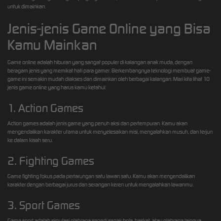
untuk dimainkan.
Jenis-jenis Game Online yang Bisa
Kamu Mainkan
Game online adalah hiburan yang sangat populer di kalangan anak muda, dengan
beragam jenis yang memikat hati para gamer. Berkembangnya teknologi membuat game-
game ini semakin mudah diakses dan dimainkan oleh berbagai kalangan. Mari kita lihat 10
jenis game online yang harus kamu ketahui:
1. Action Games
Action games adalah jenis game yang penuh aksi dan pertempuran. Kamu akan
mengendalikan karakter utama untuk menyelesaikan misi, mengalahkan musuh, dan terjun
ke dalam kisah seru.
2. Fighting Games
Game fighting fokus pada pertarungan satu lawan satu. Kamu akan mengendalikan
karakter dengan berbagai jurus dan serangan keren untuk mengalahkan lawanmu.
3. Sport Games
Game sport adalah simulasi olahraga seperti sepak bola, basket, atau olahraga lainnya.