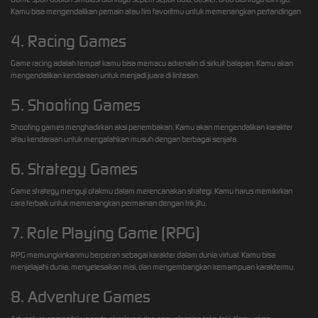
Kamu bisa mengendalikan pemain atau tim favoritmu untuk memenangkan pertandingan
4. Racing Games
Game racing adalah tempat kamu bisa memacu adrenalin di sirkuit balapan. Kamu akan
mengendalikan kendaraan untuk menjadi juara di lintasan.
5. Shooting Games
Shooting games menghadirkan aksi penembakan. Kamu akan mengendalikan karakter
atau kendaraan untuk mengalahkan musuh dengan berbagai senjata.
6. Strategy Games
Game strategy menguji otakmu dalam merencanakan strategi. Kamu harus memikirkan
cara terbaik untuk memenangkan permainan dengan trik jitu.
7. Role Playing Game (RPG)
RPG memungkinkanmu berperan sebagai karakter dalam dunia virtual. Kamu bisa
menjelajahi dunia, menyelesaikan misi, dan mengembangkan kemampuan karaktermu.
8. Adventure Games