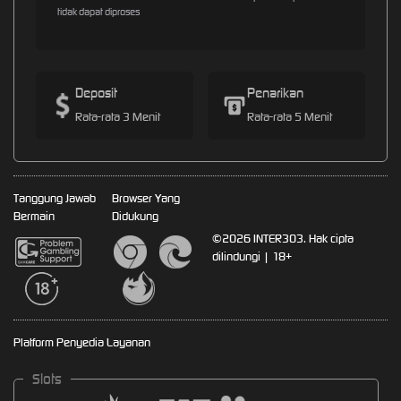
tidak dapat diproses
Deposit
Penarikan
Rata-rata 3 Menit
Rata-rata 5 Menit
Tanggung Jawab
Browser Yang
Bermain
Didukung
©2026 INTER303. Hak cipta
dilindungi | 18+
Platform Penyedia Layanan
Slots