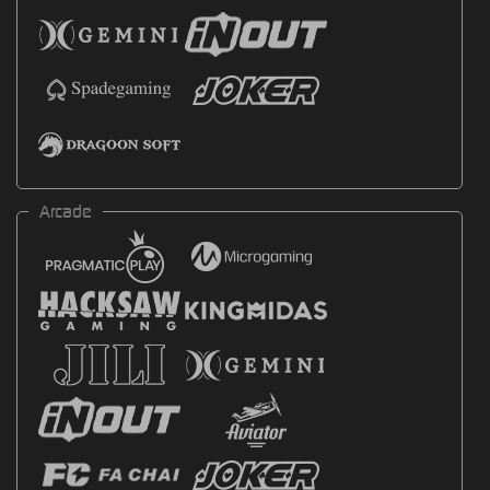
Arcade