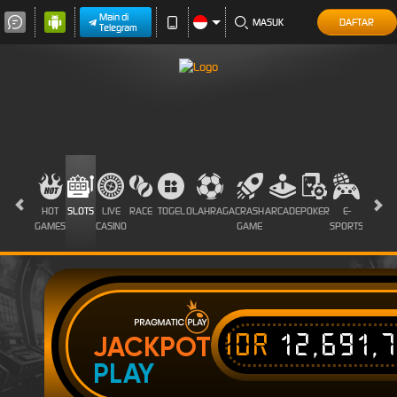
Main di
MASUK
DAFTAR
Telegram
HOT
SLOTS
LIVE
RACE
TOGEL
OLAHRAGA
CRASH
ARCADE
POKER
E-
SABUN
GAMES
CASINO
GAME
SPORTS
AYAM
IDR
12,691,
JACKPOT
PLAY