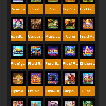
Seasons
Fruit
Pirate
Big Prosperity
Reel King Mega
Sweetbakery
Glorious Rome
Mystery Reels Power Reels
Archer
Fire of Villa Street
Fire of glacier gold
Fire of Route 66
Fire of Rue Royale
Fire of Riverside
Chjcken Djnner
Pyramid Adventure
Fire Wheel
Runaway
Dragon City
TIS The Season