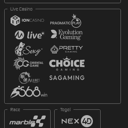
Live Casino
Race
Togel