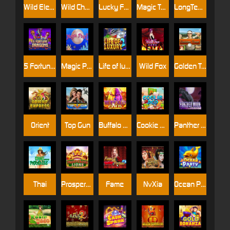
Wild Elements
Wild Chuco
Lucky Fortune
Magic Totem
LongTengHuXiao2
5 Fortune Dragon
Magic Pearl
Life of luxury II
Wild Fox
Golden Tour
Orient
Top Gun
Buffalo Gold
Cookie Pop
Panther Moon
Thai
Prosperous Lions
Fame
NvXia
Ocean Party