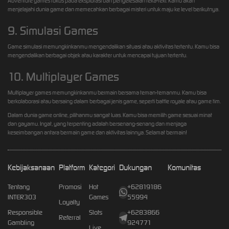
Adventure games fokus pada eksplorasi dan penyelesaian teka-teki. Kamu akan
menjelajahi dunia game dan memecahkan berbagai misteri untuk maju ke level berikutnya.
9. Simulasi Games
Game simulasi memungkinkanmu mengendalikan situasi atau aktivitas tertentu. Kamu bisa
mengendalikan berbagai objek atau karakter untuk mencapai tujuan tertentu.
10. Multiplayer Games
Multiplayer games memungkinkanmu bermain bersama teman-temanmu. Kamu bisa
berkolaborasi atau bersaing dalam berbagai jenis game, seperti battle royale atau game tim.
Dalam dunia game online, pilihanmu sangat luas. Kamu bisa memilih game sesuai minat
dan gayamu. Ingat, yang terpenting adalah bersenang-senang dan menjaga
keseimbangan antara bermain game dan aktivitas lainnya. Selamat bermain!
Kebijaksanaan
Platform
Kategori
Dukungan
Komunitas
Tentang
Promosi
Hot
+62819186
INTER303
Games
55994
Loyalty
Responsible
Slots
+6283866
Referral
Gambling
924771
Live